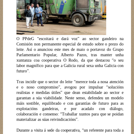
O PPdeG “escoitará e dará voz” ao sector gandeiro na
Comisión non permanente especial de estudo sobre o prezo do
leite. Así o anunciou este mes de maio o portavoz do Grupo
Parlamentario Popular, Alberto Pazos, tras manter unha
xuntanza coa cooperativa O Rodo, da que destacou “o seu
labor magnífico para que a Galicia rural sexa unha Galicia con
futuro”.
Tras incidir que o sector do leite “merece toda a nosa atención
e o noso compromiso”, avogou por impulsar “solucións
realistas e medidas útiles” que dean estabilidade ao sector e
garantan a súa viabilidade. Neste senso, defendeu un modelo
máis sostible, equilibrado e con garantías de futuro para as
explotacións gandeiras, e por acadalo con diálogo,
colaboración e consenso: “Traballar xuntos para que se poidan
materializar as súas reivindicacións”.
Durante a visita á sede da cooperativa, “un referente para toda a