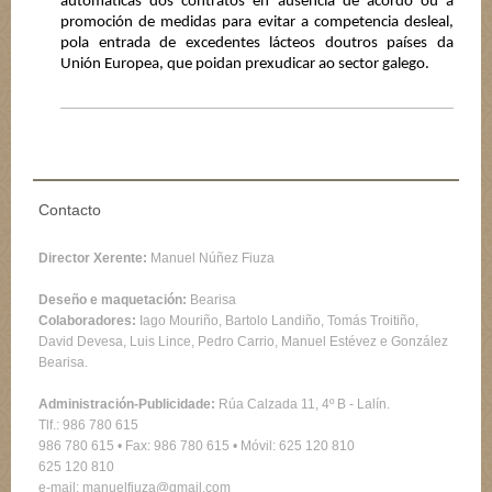
automáticas dos contratos en ausencia de acordo ou a
promoción de medidas para evitar a competencia desleal,
pola entrada de excedentes lácteos doutros países da
Unión Europea, que poidan prexudicar ao sector galego.
Contacto
Director Xerente:
Manuel Núñez Fiuza
Deseño e maquetación:
Bearisa
Colaboradores:
Iago Mouriño, Bartolo Landiño, Tomás Troitiño,
David Devesa, Luis Lince, Pedro Carrio, Manuel Estévez e González
Bearisa.
Administración-Publicidade:
Rúa Calzada 11, 4º B - Lalín.
Tlf.:
986 780 615
986 780 615
• Fax: 986 780 615 • Móvil:
625 120 810
625 120 810
e-mail: manuelfiuza@gmail.com