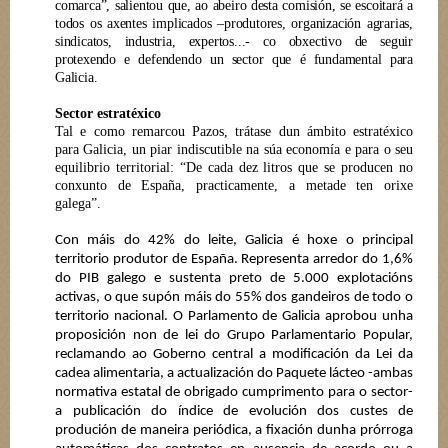
comarca”, salientou que, ao abeiro desta comisión, se escoitará a
todos os axentes implicados –produtores, organización agrarias,
sindicatos, industria, expertos...- co obxectivo de seguir
protexendo e defendendo un sector que é fundamental para
Galicia.
Sector estratéxico
Tal e como remarcou Pazos, trátase dun ámbito estratéxico
para Galicia, un piar indiscutible na súa economía e para o seu
equilibrio territorial: “De cada dez litros que se producen no
conxunto de España, practicamente, a metade ten orixe
galega”.
Con máis do 42% do leite, Galicia é hoxe o principal
territorio produtor de España. Representa arredor do 1,6%
do PIB galego e sustenta preto de 5.000 explotacións
activas, o que supón máis do 55% dos gandeiros de todo o
territorio nacional. O Parlamento de Galicia aprobou unha
proposición non de lei do Grupo Parlamentario Popular,
reclamando ao Goberno central a modificación da Lei da
cadea alimentaria, a actualización do Paquete lácteo -ambas
normativa estatal de obrigado cumprimento para o sector-
a publicación do índice de evolución dos custes de
produción de maneira periódica, a fixación dunha prórroga