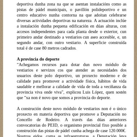
deportiva dunha zona na que se asentan instalacións como as
pistas de pádel municipais, o pavillón polideportivo e un
centro educativo nunha contorna na que adoitan celebrarse
diversas actividades deportivas na natureza. A actuación inclúe
a instalación dunha pequena edificación en dúas alturas, con
accesos independentes para cada planta desde o exterior, cun
primeiro andar destinado a vestiarios cun aseo accesible, e, un
segundo andar, con outro vestiario. A superficie construída
total é de case 80 metros cadrados.
A provincia do deporte
“Achegamos recursos para dotar dun novo módulo de
vestiarios e servizos cos que atender as necesidades dos
usuarios deste polo deportivo, un proxecto moderno e de
calidade para promover a actividade física, hábitos de vida
saudable e mellorar a calidade de vida de toda a veciñanza da
provincia viva onde viva”, explicou Luis López, quen sostén
que “xa non é novo que somos a provincia do deporte.
A construción deste novo módulo de vestiarios non é o único
proxecto en materia deportiva que promove a Deputación no
Concello de Rodeiro. A través das dúas anteriores
convocatorias do PEID, o organismo provincial fixo posible a
construción das pistas de pádel cunha achega de case 120.000€.
Noutros eidos, coma as infraestruturas, a Deputación leva