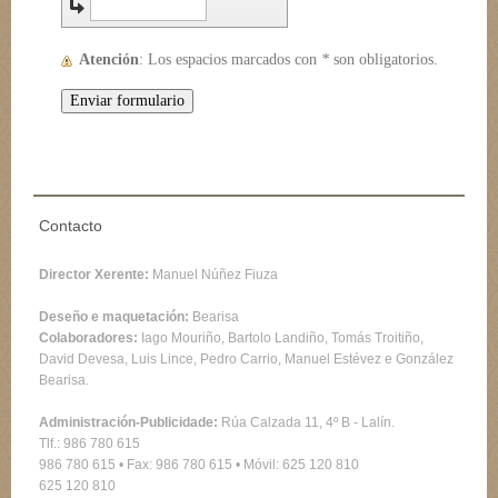
Atención
: Los espacios marcados con
*
son obligatorios.
Contacto
Director Xerente:
Manuel Núñez Fiuza
Deseño e maquetación:
Bearisa
Colaboradores:
Iago Mouriño, Bartolo Landiño, Tomás Troitiño,
David Devesa, Luis Lince, Pedro Carrio, Manuel Estévez e González
Bearisa.
Administración-Publicidade:
Rúa Calzada 11, 4º B - Lalín.
Tlf.:
986 780 615
986 780 615
• Fax: 986 780 615 • Móvil:
625 120 810
625 120 810