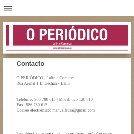
Contacto
O PERIÓDICO | Lalín e Comarca
Rúa Arenal 1 Entrechán - Lalín
Teléfono:
986 780 615 | Móvil: 625 120 810
Fax:
986 780 615
Correo electrónico:
manuelfiuza@gmail.com
Ten algunha pregunta, petición ou suxestión? ¡Póñase en